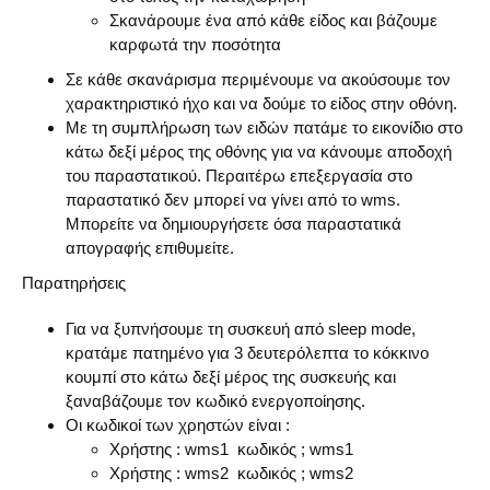
Σκανάρουμε ένα από κάθε είδος και βάζουμε
καρφωτά την ποσότητα
Σε κάθε σκανάρισμα περιμένουμε να ακούσουμε τον
χαρακτηριστικό ήχο και να δούμε το είδος στην οθόνη.
Με τη συμπλήρωση των ειδών πατάμε το εικονίδιο στο
κάτω δεξί μέρος της οθόνης για να κάνουμε αποδοχή
του παραστατικού. Περαιτέρω επεξεργασία στο
παραστατικό δεν μπορεί να γίνει από το
wms
.
Μπορείτε να δημιουργήσετε όσα παραστατικά
απογραφής επιθυμείτε.
Παρατηρήσεις
Για να ξυπνήσουμε τη συσκευή από
sleep
mode
,
κρατάμε πατημένο για 3 δευτερόλεπτα το κόκκινο
κουμπί στο κάτω δεξί μέρος της συσκευής και
ξαναβάζουμε τον κωδικό ενεργοποίησης.
Οι κωδικοί των χρηστών είναι :
Χρήστης :
wms1
κωδικός ;
wms1
Χρήστης :
wms
2 κωδικός ;
wms
2