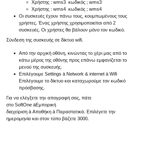
Χρήστης :
wms
3 κωδικός ;
wms
3
Χρήστης :
wms
4 κωδικός ;
wms
4
Οι συσκευές έχουν πάνω τους, κουμπωμένους τους
χρήστες. Ένας χρήστης χρησιμοποιείται από 2
συσκευές. Οι χρήστες θα βάλουν μόνο τον κωδικό.
Σύνδεση της συσκευής σε δίκτυο
wifi
.
Από την αρχική οθόνη, κινώντας το χέρι μας από το
κάτω μέρος της οθόνης προς επάνω εμφανίζεται το
μενού της συσκευής.
Επιλέγουμε
Settings
à
Network
&
internet
à
Wifi
Επιλέγουμε το δίκτυο και καταχωρούμε τον κωδικό
πρόσβασης.
Για να ελέγξετε την απογραφή σας, πάτε
στο
SoftOne
à
Εμπορική
διαχείριση à Αποθήκη à Παραστατικά. Επιλέγετε την
ημερομηνία και στον τύπο βάζετε 3000.