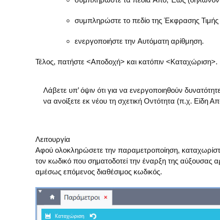
συμπληρώστε το πεδίο της
Έκφρασης Τιμής
ενεργοποιήστε
την
Αυτόματη αρίθμηση.
Τέλος, πατήστε <
Αποδοχή
> και κατόπιν <
Καταχώριση
>.
Λάβετε υπ’ όψιν ότι για να ενεργοποιηθούν δυνατότητ
να ανοίξετε εκ νέου τη σχετική Οντότητα (π.χ. Είδη Α
Λειτουργία
Αφού ολοκληρώσετε την παραμετροποίηση, καταχωρίστε 
τον κωδικό που σηματοδοτεί την έναρξη της αύξουσας αρ
αμέσως επόμενος διαθέσιμος κωδικός.