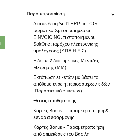
Παραμετροποίηση
Διασύνδεση Soft1 ERP με POS
τερματικά Χρήση υπηρεσίας
EINVOICING, πιστοποιημένου
SoftOne παρόχου ηλεκτρονικής
τιμολόγησης (Υ.ΠΑ.Η.Ε.Σ)
Είδη με 2 διαφορετικές Μονάδες
Μέτρησης (ΜΜ)
Εκτύπωση ετικετών με βάσει το
απόθεμα ενός ή περισσοτέρων ειδών
(Παραστατικό ετικετών)
Θέσεις αποθήκευσης
Κάρτες Bonus - Παραμετροποίηση &
Σενάρια εφαρμογής
Κάρτες Bonus - Παραμετροποίηση
.
από σημειώσεις του Βασίλη