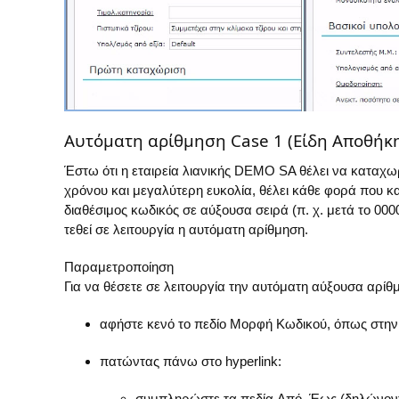
Αυτόματη αρίθμηση Case 1 (Είδη Αποθήκ
Έστω ότι η εταιρεία λιανικής DEMO SA θέλει να καταχ
χρόνου και μεγαλύτερη ευκολία, θέλει κάθε φορά που κ
διαθέσιμος κωδικός σε αύξουσα σειρά (π. χ. μετά το 0000
τεθεί σε λειτουργία η αυτόματη αρίθμηση.
Παραμετροποίηση
Για να θέσετε σε λειτουργία την αυτόματη αύξουσα αρί
αφήστε κενό το πεδίο
Μορφή
Κωδικού, όπως στην
πατώντας πάνω στο hyperlink:
συμπληρώστε τα πεδία
Από, Έως
(δηλώνοντ