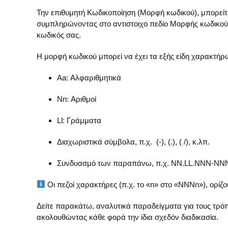
Την επιθυμητή Κωδικοποίηση
(Μορφή κωδικού)
, μπορείτ
συμπληρώνοντας στο αντιστοιχο πεδίο
Μορφής κωδικού
κωδικός σας.
Η μορφή κωδικού μπορεί να έχει τα εξής είδη χαρακτήρ
Aa
: Αλφαριθμητικά
Nn
: Αριθμοί
Ll
: Γράμματα
Διαχωριστικά σύμβολα
, π.χ. (-), (.), ( /), κ.λπ.
Συνδυασμό
των παραπάνω, π.χ. NN.LL.NNN-NN
Οι πεζοί χαρακτήρες (π.χ. το «n» στο «NNNn»), ορίζ
Δείτε παρακάτω, αναλυτικά παραδείγματα για τους τρόπ
ακολουθώντας κάθε φορά την ίδια σχεδόν διαδικασία.