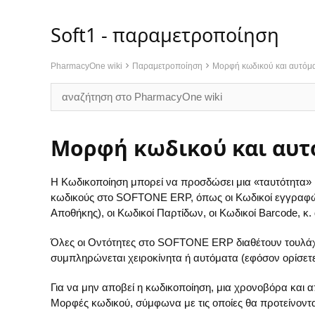
Soft1 - παραμετροποίηση
PharmacyOne wiki
Παραμετροποίηση
Μορφή κωδικού και αυτόμ
Μορφή κωδικού και αυτ
Η
Kωδικοποίηση
μπορεί να προσδώσει μια
«ταυτότητα» 
κωδικούς στο SOFTONE ERP, όπως οι Κωδικοί εγγραφών
Αποθήκης), οι Κωδικοί Παρτίδων, οι Κωδικοί Barcode, κ. 
Όλες οι
Οντότητες
στο SOFTONE ERP διαθέτουν
τουλά
συμπληρώνεται χειροκίνητα ή αυτόματα (εφόσον ορίσετε
Για να μην αποβεί η κωδικοποίηση, μια χρονοβόρα και απ
Μορφές κωδικού, σύμφωνα με τις οποίες θα προτείνονται