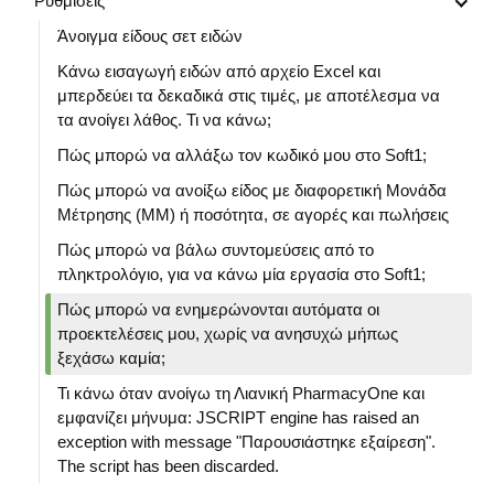
Ρυθμίσεις
Άνοιγμα είδους σετ ειδών
Κάνω εισαγωγή ειδών από αρχείο Excel και
μπερδεύει τα δεκαδικά στις τιμές, με αποτέλεσμα να
τα ανοίγει λάθος. Τι να κάνω;
Πώς μπορώ να αλλάξω τον κωδικό μου στο Soft1;
Πώς μπορώ να ανοίξω είδος με διαφορετική Μονάδα
Μέτρησης (ΜΜ) ή ποσότητα, σε αγορές και πωλήσεις
Πώς μπορώ να βάλω συντομεύσεις από το
πληκτρολόγιο, για να κάνω μία εργασία στο Soft1;
Πώς μπορώ να ενημερώνονται αυτόματα οι
προεκτελέσεις μου, χωρίς να ανησυχώ μήπως
ξεχάσω καμία;
Τι κάνω όταν ανοίγω τη Λιανική PharmacyOne και
εμφανίζει μήνυμα: JSCRIPT engine has raised an
exception with message "Παρουσιάστηκε εξαίρεση".
The script has been discarded.