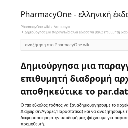
PharmacyOne - ελληνική έκδ
PharmacyOne wiki
Λειτουργία
Δημιούργησα μια παραγγελία αλλά ξέχασα να βάλω επιθυμητή διαδρο
Δημιούργησα μια παραγγ
επιθυμητή διαδρομή αρχ
αποθηκεύτικε το par.dat
Ο πιο εύκολος τρόπος να ξαναδημιουργήσουμε το αρχε
Διαχείριση/Αγορές/Παραστατικά) και να αναζητήσουμε 
διαφοροποίηση στην υποδομή μας ψάχνουμε για παραστα
προμηθευτή.