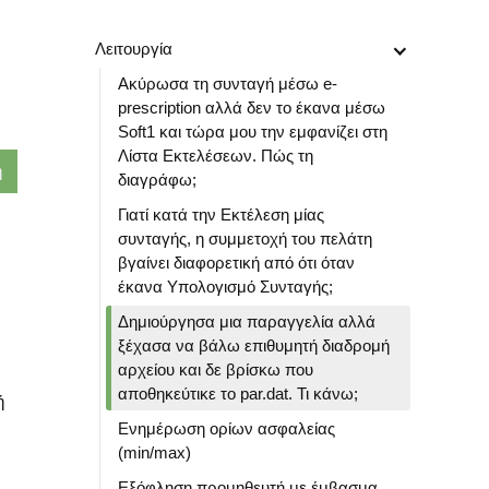
Λειτουργία
Ακύρωσα τη συνταγή μέσω e-
prescription αλλά δεν το έκανα μέσω
Soft1 και τώρα μου την εμφανίζει στη
Λίστα Εκτελέσεων. Πώς τη
διαγράφω;
Γιατί κατά την Εκτέλεση μίας
συνταγής, η συμμετοχή του πελάτη
βγαίνει διαφορετική από ότι όταν
έκανα Υπολογισμό Συνταγής;
Δημιούργησα μια παραγγελία αλλά
ξέχασα να βάλω επιθυμητή διαδρομή
αρχείου και δε βρίσκω που
αποθηκεύτικε το par.dat. Τι κάνω;
ή
Ενημέρωση ορίων ασφαλείας
(min/max)
Εξόφληση προμηθευτή με έμβασμα