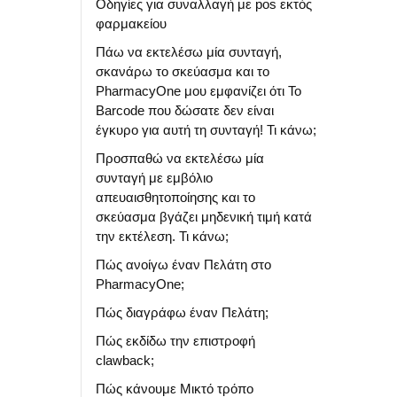
Οδηγίες για συναλλαγή με pos εκτός
φαρμακείου
Πάω να εκτελέσω μία συνταγή,
σκανάρω το σκεύασμα και το
PharmacyOne μου εμφανίζει ότι Το
Barcode που δώσατε δεν είναι
έγκυρο για αυτή τη συνταγή! Τι κάνω;
Προσπαθώ να εκτελέσω μία
συνταγή με εμβόλιο
απευαισθητοποίησης και το
σκεύασμα βγάζει μηδενική τιμή κατά
την εκτέλεση. Τι κάνω;
Πώς ανοίγω έναν Πελάτη στο
PharmacyOne;
Πώς διαγράφω έναν Πελάτη;
Πώς εκδίδω την επιστροφή
clawback;
Πώς κάνουμε Μικτό τρόπο